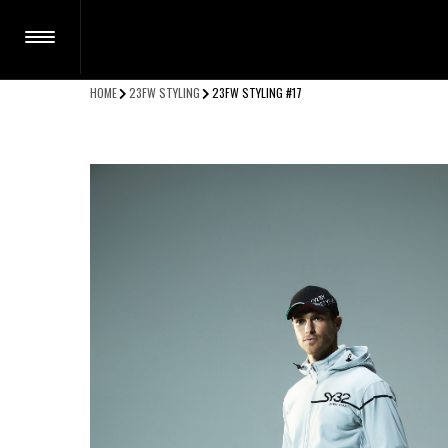
HOME
23FW STYLING
23FW STYLING #17