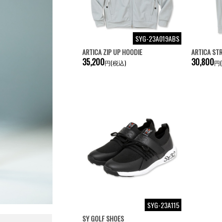
SYG-23A019ABS
ARTICA ZIP UP HOODIE
ARTICA ST
35,200
30,800
円(税込)
円
SYG-23A115
SY GOLF SHOES