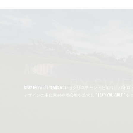
ABOUT
SY32 by SWEET YEARS GOLFはクリスチャン・
デザインの中に素材や着心地を追求し
" LEAD YOU GOLF "
を