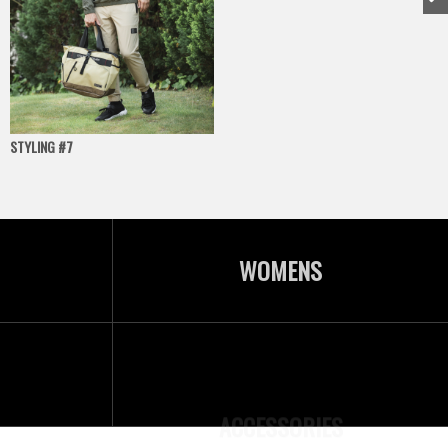
STYLING #7
STYLING #8
WOMENS
ACCESSORIES