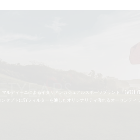
ビエリ、パオロ・マルディーニによるイタリアンカジュアルスポーツブランド「SWE
コンセプトにSYフィルターを通したオリジナリティ溢れるオーセンティ