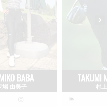
I MURAKAMI
MIKADO K
上 拓海
金宮 
SNS