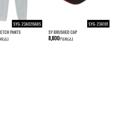
SYG-23A020ABS
SYG-23A101
RETCH PANTS
SY BRUSHED CAP
8,800
(税込)
円(税込)