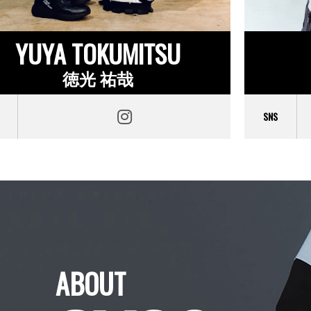
YUYA TOKUMITSU
徳光 祐哉
SNS
ABOUT