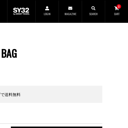
SEARCH
0
LOGIN
MAGAZINE
SEARCH
CART
CLOSE
 BAG
上げで送料無料