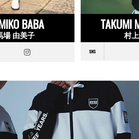
MIKO BABA
TAKUMI 
馬場 由美子
村上
SNS