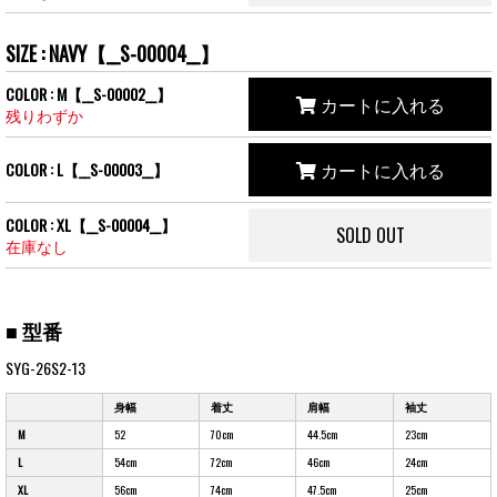
SIZE : NAVY【__S-00004__】
COLOR : M【__S-00002__】
カートに入れる
残りわずか
カートに入れる
COLOR : L【__S-00003__】
COLOR : XL【__S-00004__】
SOLD OUT
在庫なし
■ 型番
SYG-26S2-13
身幅
着丈
肩幅
袖丈
M
52
70cm
44.5cm
23cm
L
54cm
72cm
46cm
24cm
XL
56cm
74cm
47.5cm
25cm