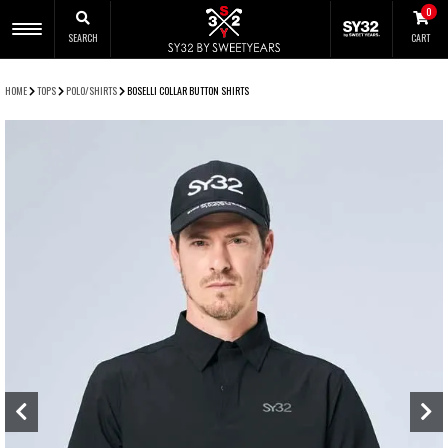
0
SEARCH
CART
CLOSE
HOME
TOPS
POLO/SHIRTS
BOSELLI COLLAR BUTTON SHIRTS