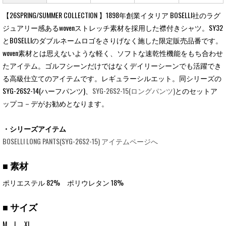
【26SPRING/SUMMER COLLECTION 】1898年創業イタリア BOSELLI社のラグ
ジュアリー感あるwovenストレッチ素材を採用した襟付きシャツ。SY32
とBOSELLIのダブルネームロゴをさりげなく施した限定販売品番です。
woven素材とは思えないような軽く、ソフトな速乾性機能をもち合わせ
たアイテム。ゴルフシーンだけではなくデイリーシーンでも活躍でき
る高級仕立てのアイテムです。レギュラーシルエット。同シリーズの
SYG-26S2-14(ハーフパンツ)、
SYG-26S2-15(ロングパンツ)
とのセットア
ップコ－デがお勧めとなります。
・シリーズアイテム
BOSELLI LONG PANTS(SYG-26S2-15) アイテムページへ
■ 素材
ポリエステル 82% ポリウレタン 18%
■ サイズ
M，L，XL