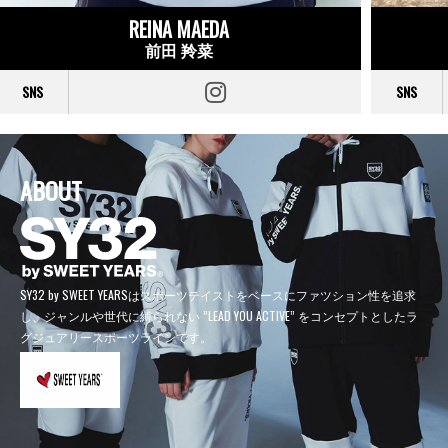
REINA MAEDA
前田 羚菜
SNS
SNS
ABOUT
SY32 by SWEET YEARSはスポーツテイストをベースにファツション性を追求
し、
ジャンルや世代に縛られない ”LEAD YOU ACTIVE” をコンセプトとしたラ
グジュアリースポーツラインです。