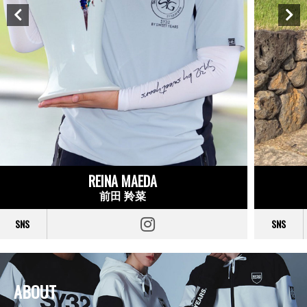
REINA MAEDA
前田 羚菜
SNS
SNS
ABOUT