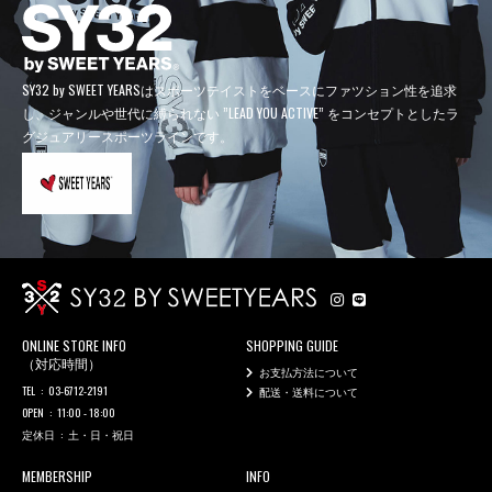
SY32 by SWEET YEARSはスポーツテイストをベースにファツション性を追求
し、
ジャンルや世代に縛られない ”LEAD YOU ACTIVE” をコンセプトとしたラ
グジュアリースポーツラインです。
ONLINE STORE INFO
SHOPPING GUIDE
（対応時間）
お支払方法について
TEL
03-6712-2191
配送・送料について
OPEN
11:00 - 18:00
定休日
土・日・祝日
MEMBERSHIP
INFO