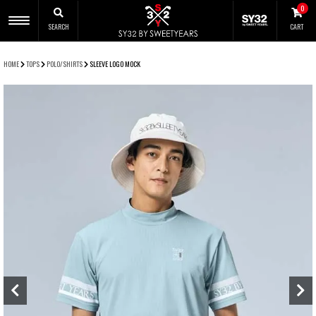
0
SEARCH
CART
CLOSE
HOME
TOPS
POLO/SHIRTS
SLEEVE LOGO MOCK