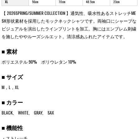
XL
56cm
70cm
48.5cm
23cm
【 2026SPRING/SUMMER COLLECTION 】通気性、吸水性あるストレッチME
SH形状素材を採用したモックネックシャツです。両袖口にシャープな
ビジュアルを演出したラインプリントを加工。胸にはエンブレム刺繍
を施したややルーズシルエット。清涼感あふれたアイテムです。
■ 素材
ポリエステル 90% ポリウレタン 10%
■ サイズ
M，L，XL
■ カラー
BLACK, WHITE, GRAY, SAX
■ 機能性
・ストレッチ