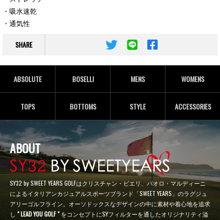
・吸水速乾
・通気性
SHARE
ABSOLUTE
BOSELLI
MENS
WOMENS
TOPS
BOTTOMS
STYLE
ACCESSORIES
ABOUT
SY32 by SWEET YEARS GOLFはクリスチャン・ビエリ、パオロ・マルディーニ
によるイタリアンカジュアルスポーツブランド「SWEET YEARS」のラグジュ
アリーゴルフライン。オーソドックスなデザインの中に素材や着心地を追求
し
" LEAD YOU GOLF "
をコンセプトにSYフィルターを通したオリジナリティ溢