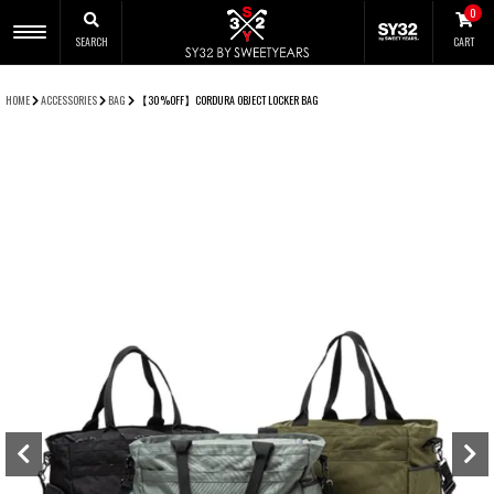
0
SEARCH
CART
CLOSE
HOME
ACCESSORIES
BAG
【30%OFF】CORDURA OBJECT LOCKER BAG