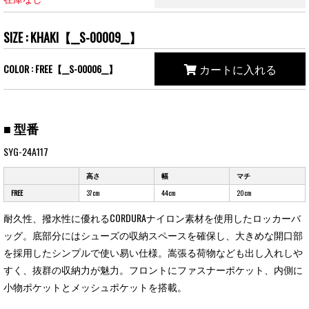
SIZE : KHAKI【__S-00009__】
カートに入れる
COLOR : FREE【__S-00006__】
■ 型番
SYG-24A117
高さ
幅
マチ
FREE
37cm
44cm
20cm
耐久性、撥水性に優れるCORDURAナイロン素材を使用したロッカーバ
ッグ。底部分にはシューズの収納スペースを確保し、大きめな開口部
を採用したシンプルで使い易い仕様。嵩張る荷物なども出し入れしや
すく、抜群の収納力が魅力。フロントにファスナーポケット、内側に
小物ポケットとメッシュポケットを搭載。