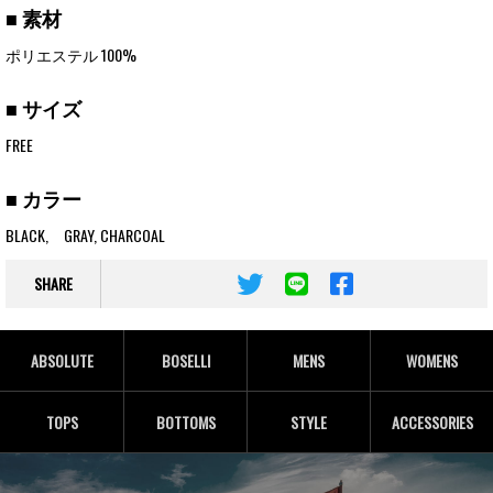
■ 素材
ポリエステル 100%
■ サイズ
FREE
■ カラー
BLACK, GRAY, CHARCOAL
SHARE
ABSOLUTE
BOSELLI
MENS
WOMENS
TOPS
BOTTOMS
STYLE
ACCESSORIES