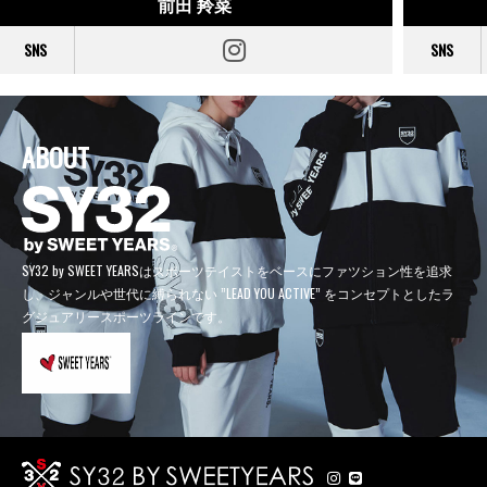
前田 羚菜
SNS
SNS
ABOUT
SY32 by SWEET YEARSはスポーツテイストをベースにファツション性を追求
し、
ジャンルや世代に縛られない ”LEAD YOU ACTIVE” をコンセプトとしたラ
グジュアリースポーツラインです。