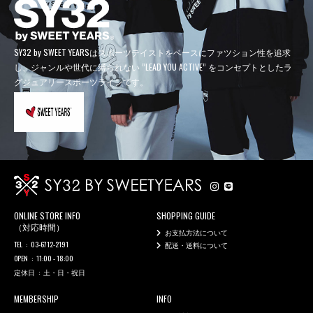
SY32 by SWEET YEARSはスポーツテイストをベースにファツション性を追求
し、
ジャンルや世代に縛られない ”LEAD YOU ACTIVE” をコンセプトとしたラ
グジュアリースポーツラインです。
ONLINE STORE INFO
SHOPPING GUIDE
（対応時間）
お支払方法について
TEL
03-6712-2191
配送・送料について
OPEN
11:00 - 18:00
定休日
土・日・祝日
MEMBERSHIP
INFO