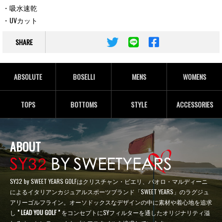
・吸水速乾
・UVカット
SHARE
ABSOLUTE
BOSELLI
MENS
WOMENS
TOPS
BOTTOMS
STYLE
ACCESSORIES
ABOUT
SY32 by SWEET YEARS GOLFはクリスチャン・ビエリ、パオロ・マルディーニ
によるイタリアンカジュアルスポーツブランド「SWEET YEARS」のラグジュ
アリーゴルフライン。オーソドックスなデザインの中に素材や着心地を追求
し
" LEAD YOU GOLF "
をコンセプトにSYフィルターを通したオリジナリティ溢