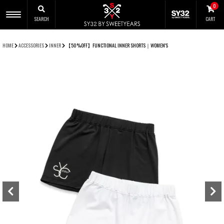
0
SEARCH
CART
CLOSE
HOME
ACCESSORIES
INNER
【50%OFF】FUNCTIONAL INNER SHORTS｜WOMEN'S