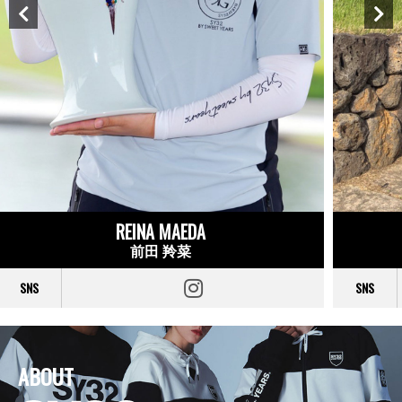
REINA MAEDA
前田 羚菜
SNS
SNS
ABOUT