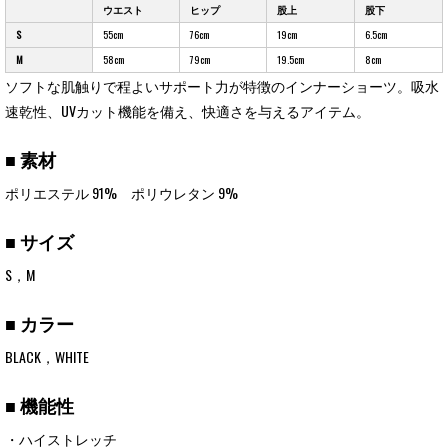
ウエスト
ヒップ
股上
股下
S
55cm
76cm
19cm
6.5cm
M
58cm
79cm
19.5cm
8cm
ソフトな肌触りで程よいサポート力が特徴のインナーショーツ。吸水
速乾性、UVカット機能を備え、快適さを与えるアイテム。
■ 素材
ポリエステル 91% ポリウレタン 9%
■ サイズ
S，M
■ カラー
BLACK，WHITE
■ 機能性
・ハイストレッチ