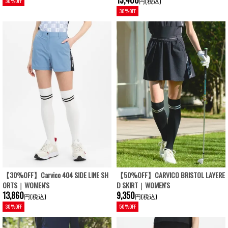
15,400
円(税込)
30%OFF
30%OFF
【30%OFF】Carvico 404 SIDE LINE SH
【50%OFF】CARVICO BRISTOL LAYERE
ORTS｜WOMEN'S
D SKIRT｜WOMEN'S
13,860
9,350
円(税込)
円(税込)
30%OFF
50%OFF