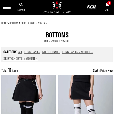
0
SEARCH
CART
CLOSE
HOME
BOTTOMS
SKIRT/SHORTS＜WOMEN＞
BOTTOMS
SKIRT/SHORTS＜WOMEN＞
CATEGORY
ALL
LONG PANTS
SHORT PANTS
LONG PANTS＜WOMEN＞
SKIRT/SHORTS＜WOMEN＞
11
Total
items
Sort
Price
New