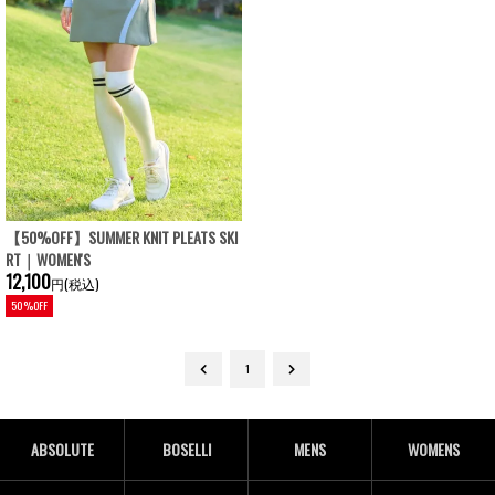
【50%OFF】SUMMER KNIT PLEATS SKI
RT｜WOMEN'S
12,100
円(税込)
50%OFF
1
ABSOLUTE
BOSELLI
MENS
WOMENS