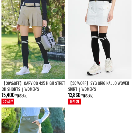
【30%OFF】CARVICO 425 HIGH STRET
【30%OFF】SYG ORIGINAL JQ WOVEN
CH SHORTS｜WOMEN'S
SKIRT｜WOMEN'S
15,400
13,860
円(税込)
円(税込)
30%OFF
30%OFF