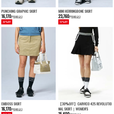
PUNCHING GRAPHIC SKIRT
MINI HERRINGBONE SKIRT
16,170
23,760
円(税込)
円(税込)
30%OFF
10%OFF
EMBOSS SKIRT
【30%OFF】CARVICO 425 REVOLUTIO
16,170
NAL SKIRT｜WOMEN'S
円(税込)