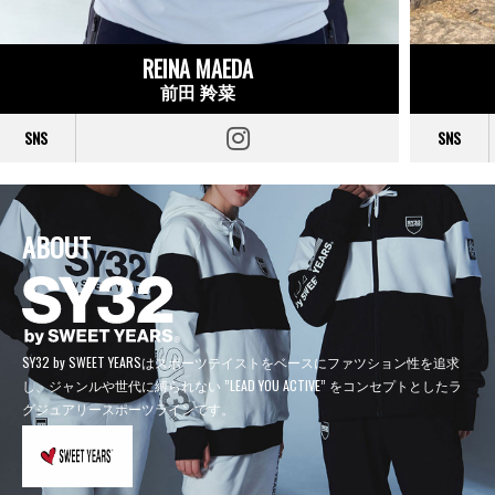
REINA MAEDA
前田 羚菜
SNS
SNS
ABOUT
SY32 by SWEET YEARSはスポーツテイストをベースにファツション性を追求
し、
ジャンルや世代に縛られない ”LEAD YOU ACTIVE” をコンセプトとしたラ
グジュアリースポーツラインです。