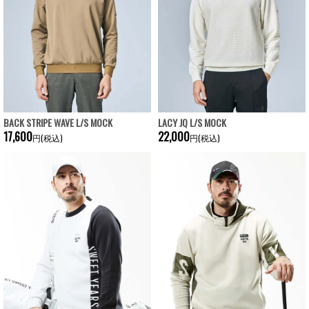
BACK STRIPE WAVE L/S MOCK
LACY JQ L/S MOCK
17,600
22,000
円(税込)
円(税込)