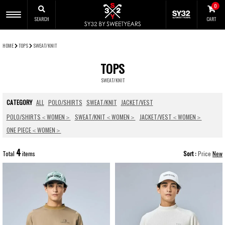
0
SEARCH
CART
CLOSE
HOME
TOPS
SWEAT/KNIT
TOPS
SWEAT/KNIT
CATEGORY
ALL
POLO/SHIRTS
SWEAT/KNIT
JACKET/VEST
POLO/SHIRTS＜WOMEN＞
SWEAT/KNIT＜WOMEN＞
JACKET/VEST＜WOMEN＞
ONE PIECE＜WOMEN＞
4
Total
items
Sort
Price
New