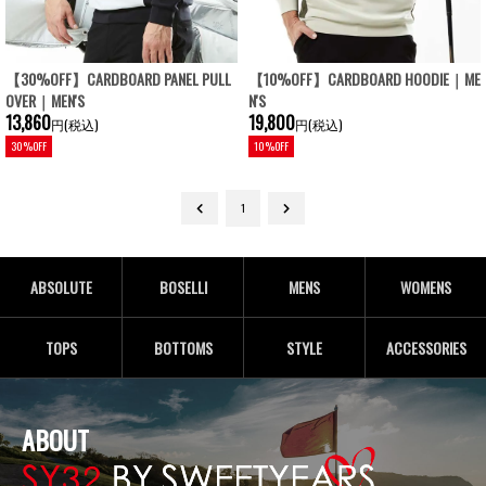
【30%OFF】CARDBOARD PANEL PULL
【10%OFF】CARDBOARD HOODIE｜ME
OVER｜MEN'S
N'S
13,860
19,800
円(税込)
円(税込)
30%OFF
10%OFF
1
ABSOLUTE
BOSELLI
MENS
WOMENS
TOPS
BOTTOMS
STYLE
ACCESSORIES
ABOUT