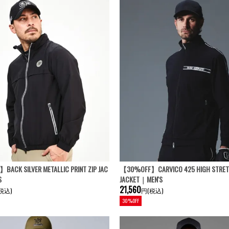
ACK SILVER METALLIC PRINT ZIP JAC
【30%OFF】CARVICO 425 HIGH STRETC
S
JACKET｜MEN'S
21,560
税込)
円(税込)
30%OFF