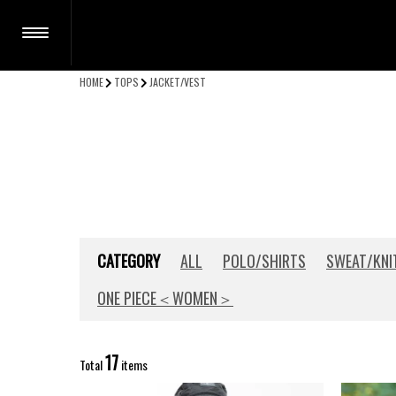
HOME
TOPS
JACKET/VEST
CATEGORY
ALL
POLO/SHIRTS
SWEAT/KNI
ONE PIECE＜WOMEN＞
17
Total
items