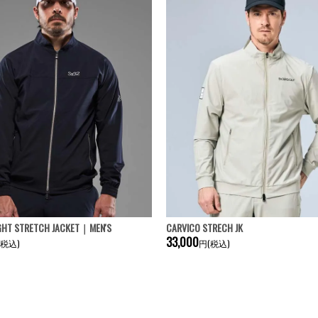
IGHT STRETCH JACKET｜MEN'S
CARVICO STRECH JK
33,000
(税込)
円(税込)