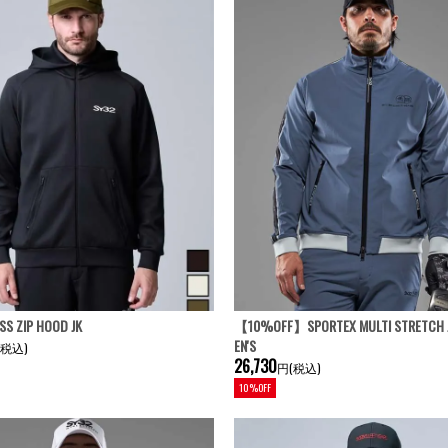
S ZIP HOOD JK
【10%OFF】SPORTEX MULTI STRETCH
EN'S
(税込)
26,730
円(税込)
10%OFF