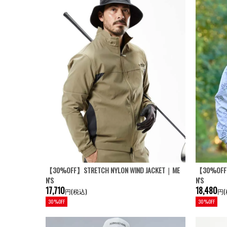
【30%OFF】STRETCH NYLON WIND JACKET｜ME
【30%OFF】
N'S
N'S
17,710
18,480
円(税込)
円(
30%OFF
30%OFF