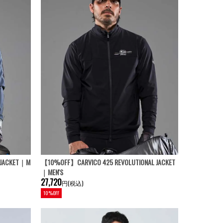
 JACKET｜M
【10%OFF】CARVICO 425 REVOLUTIONAL JACKET
｜MEN'S
27,720
円(税込)
10%OFF