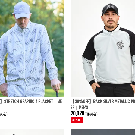
STRETCH GRAPHIC ZIP JACKET｜ME
【30%OFF】BACK SILVER METALLIC PR
ER｜MEN'S
20,020
税込)
円(税込)
30%OFF