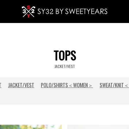
TOPS
JACKET/VEST
T
JACKET/VEST
POLO/SHIRTS＜WOMEN＞
SWEAT/KNIT