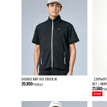
DOUBLE KNIT H/S TRUCK JK
【30%OFF】B
20,900
KET｜MEN'
円(税込)
21,560
円(
30%OFF