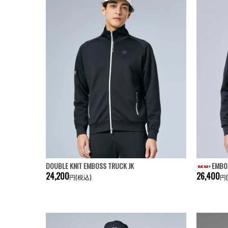
DOUBLE KNIT EMBOSS TRUCK JK
EMBOS
24,200
26,400
円(税込)
円