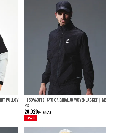
INT PULLOV
【30%OFF】SYG ORIGINAL JQ WOVEN JACKET｜ME
N'S
20,020
円(税込)
30%OFF