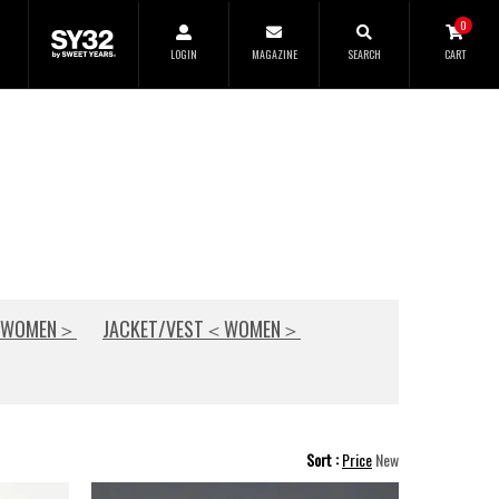
SEARCH
0
LOGIN
MAGAZINE
SEARCH
CART
CLOSE
＜WOMEN＞
JACKET/VEST＜WOMEN＞
Sort
Price
New