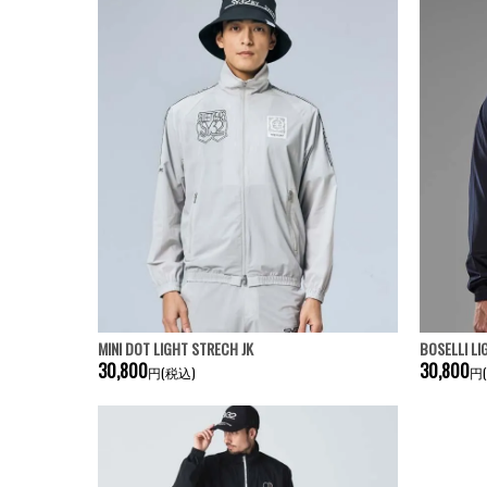
MINI DOT LIGHT STRECH JK
BOSELLI L
30,800
30,800
円(税込)
円