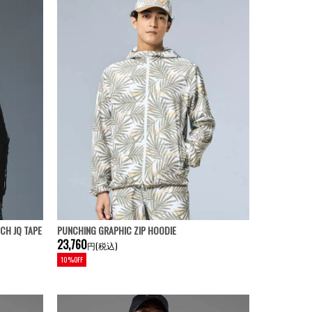
H JQ TAPE
PUNCHING GRAPHIC ZIP HOODIE
23,760
円(税込)
10%OFF