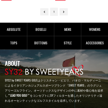
1
ABSOLUTE
BOSELLI
MENS
WOMENS
TOPS
BOTTOMS
STYLE
ACCESSORIES
ABOUT
SY32 by SWEET YEARS GOLFはクリスチャン・ビエリ、パオロ・マルディーニ
によるイタリアンカジュアルスポーツブランド「SWEET YEARS」のラグジュ
アリーゴルフライン。オーソドックスなデザインの中に素材や着心地を追求
し
" LEAD YOU GOLF "
をコンセプトにSYフィルターを通したオリジナリティ溢
れるオーセンティックなゴルフスタイルを追求しています。