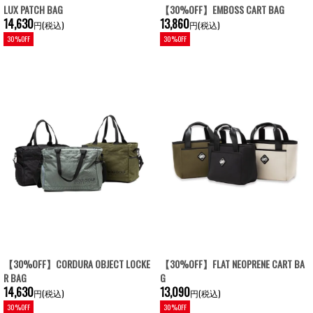
LUX PATCH BAG
【30%OFF】EMBOSS CART BAG
14,630
13,860
円(税込)
円(税込)
30%OFF
30%OFF
【30%OFF】CORDURA OBJECT LOCKE
【30%OFF】FLAT NEOPRENE CART BA
R BAG
G
14,630
13,090
円(税込)
円(税込)
30%OFF
30%OFF