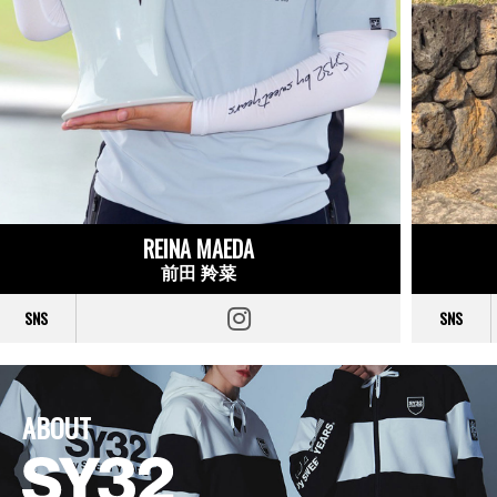
REINA MAEDA
前田 羚菜
SNS
SNS
ABOUT